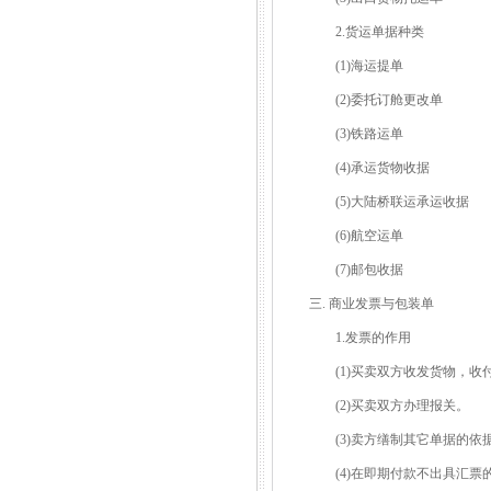
2.货运单据种类
(1)海运提单
(2)委托订舱更改单
(3)铁路运单
(4)承运货物收据
(5)大陆桥联运承运收据
(6)航空运单
(7)邮包收据
三. 商业发票与包装单
1.发票的作用
(1)买卖双方收发货物，收
(2)买卖双方办理报关。
(3)卖方缮制其它单据的依
(4)在即期付款不出具汇票