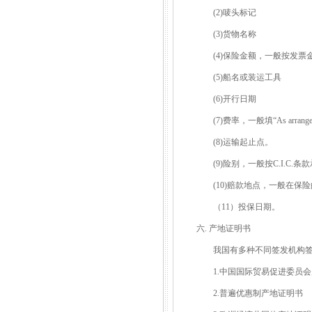
(2)唛头标记
(3)货物名称
(4)保险金额，一般按发票金
(5)船名或装运工具
(6)开行日期
(7)费率，一般填“As arrange
(8)运输起止点。
(9)险别，一般按C.I.C.条
(10)赔款地点，一般在保险
（11）投保日期。
六. 产地证明书
我国有多种不同签发机构签
1.中国国际贸易促进委员会
2.普遍优惠制产地证明书