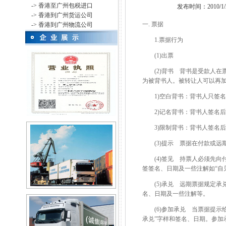
-> 香港至广州包税进口
发布时间：2010/1/27
-> 香港到广州货运公司
一. 票据
-> 香港到广州物流公司
1.票据行为
(1)出票
(2)背书 背书是受款人在
为被背书人。被转让人可以再
1)空白背书：背书人只签名
2)记名背书：背书人签名后
3)限制背书：背书人签名后
(3)提示 票据在付款或远
(4)签见 持票人必须先向
签签名、日期及一些注解如“自
(5)承兑 远期票据规定承
名、日期及一些注解等。
(6)参加承兑 当票据提示
承兑”字样和签名、日期。参